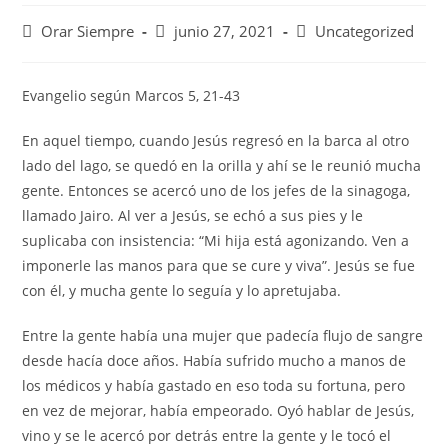
Autor
Publicación
Categoría
Orar Siempre
junio 27, 2021
Uncategorized
de
de
de
la
la
la
entrada:
entrada:
entrada:
Evangelio según Marcos 5, 21-43
En aquel tiempo, cuando Jesús regresó en la barca al otro
lado del lago, se quedó en la orilla y ahí se le reunió mucha
gente. Entonces se acercó uno de los jefes de la sinagoga,
llamado Jairo. Al ver a Jesús, se echó a sus pies y le
suplicaba con insistencia: “Mi hija está agonizando. Ven a
imponerle las manos para que se cure y viva”. Jesús se fue
con él, y mucha gente lo seguía y lo apretujaba.
Entre la gente había una mujer que padecía flujo de sangre
desde hacía doce años. Había sufrido mucho a manos de
los médicos y había gastado en eso toda su fortuna, pero
en vez de mejorar, había empeorado. Oyó hablar de Jesús,
vino y se le acercó por detrás entre la gente y le tocó el