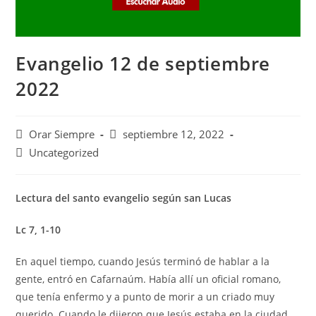
Evangelio 12 de septiembre
2022
Autor
Publicación
Orar Siempre
septiembre 12, 2022
de
de
Categoría
Uncategorized
la
la
de
entrada:
entrada:
la
entrada:
Lectura del santo evangelio según san Lucas
Lc 7, 1-10
En aquel tiempo, cuando Jesús terminó de hablar a la
gente, entró en Cafarnaúm. Había allí un oficial romano,
que tenía enfermo y a punto de morir a un criado muy
querido. Cuando le dijeron que Jesús estaba en la ciudad,