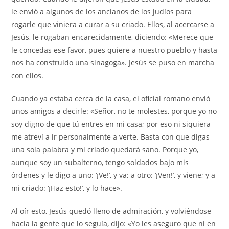
le envió a algunos de los ancianos de los judíos para
rogarle que viniera a curar a su criado. Ellos, al acercarse a
Jesús, le rogaban encarecidamente, diciendo: «Merece que
le concedas ese favor, pues quiere a nuestro pueblo y hasta
nos ha construido una sinagoga». Jesús se puso en marcha
con ellos.
Cuando ya estaba cerca de la casa, el oficial romano envió
unos amigos a decirle: «Señor, no te molestes, porque yo no
soy digno de que tú entres en mi casa; por eso ni siquiera
me atreví a ir personalmente a verte. Basta con que digas
una sola palabra y mi criado quedará sano. Porque yo,
aunque soy un subalterno, tengo soldados bajo mis
órdenes y le digo a uno: ‘¡Ve!’, y va; a otro: ‘¡Ven!’, y viene; y a
mi criado: ‘¡Haz esto!’, y lo hace».
Al oír esto, Jesús quedó lleno de admiración, y volviéndose
hacia la gente que lo seguía, dijo: «Yo les aseguro que ni en