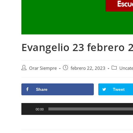
Evangelio 23 febrero 
Autor
Publicación
Categoría
Orar Siempre
febrero 22, 2023
Uncate
de
de
de
la
la
la
entrada:
entrada:
entrada:
Share
Tweet
Reproductor
00:00
de
audio