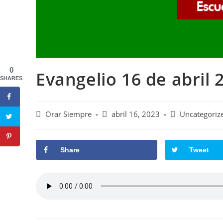
0
Evangelio 16 de abril 
SHARES
Autor
Publicación
Categoría
Orar Siempre
abril 16, 2023
Uncategoriz
de
de
de
la
la
la
entrada:
entrada:
entrada:
Share
Tweet