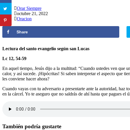
Autor
Orar Siempre
de
Publicación
octubre 21, 2022
la
de
Categoría
Oracion
entrada:
la
de
entrada:
la
Share
entrada:
Lectura del santo evangelio según san Lucas
Lc 12, 54-59
En aquel tiempo, Jesús dijo a la multitud: “Cuando ustedes ven que una
calor, y así sucede. ¡Hipócritas! Si saben interpretar el aspecto que t
les conviene hacer ahora?
Cuando vayas con tu adversario a presentarte ante la autoridad, haz todo
en la cárcel. Yo te aseguro que no saldrás de ahí hasta que pagues el ú
También podría gustarte