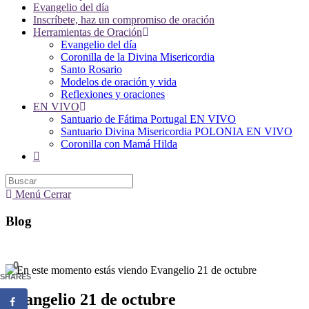
Evangelio del día
Inscríbete, haz un compromiso de oración
Herramientas de Oración
Evangelio del día
Coronilla de la Divina Misericordia
Santo Rosario
Modelos de oración y vida
Reflexiones y oraciones
EN VIVO
Santuario de Fátima Portugal EN VIVO
Santuario Divina Misericordia POLONIA EN VIVO
Coronilla con Mamá Hilda
Alternar
búsqueda
de
la
Menú
Cerrar
web
Blog
0
SHARES
Evangelio 21 de octubre