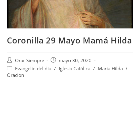
Coronilla 29 Mayo Mamá Hilda
Autor
Publicación
Orar Siempre
mayo 30, 2020
de
de
Categoría
Evangelio del día
/
Iglesia Católica
/
Maria Hilda
/
la
la
de
Oracion
entrada:
entrada:
la
entrada: