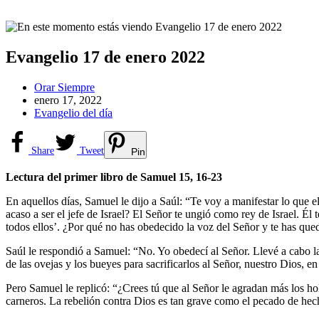
Evangelio 17 de enero 2022
Autor
Orar Siempre
de
Publicación
enero 17, 2022
la
de
Categoría
Evangelio del día
entrada:
la
de
entrada:
la
entrada:
Share
Tweet
Pin
Lectura del primer libro de Samuel 15, 16-23
En aquellos días, Samuel le dijo a Saúl: “Te voy a manifestar lo que e
acaso a ser el jefe de Israel? El Señor te ungió como rey de Israel. Él
todos ellos’. ¿Por qué no has obedecido la voz del Señor y te has qu
Saúl le respondió a Samuel: “No. Yo obedecí al Señor. Llevé a cabo l
de las ovejas y los bueyes para sacrificarlos al Señor, nuestro Dios, en
Pero Samuel le replicó: “¿Crees tú que al Señor le agradan más los holo
carneros. La rebelión contra Dios es tan grave como el pecado de hechi