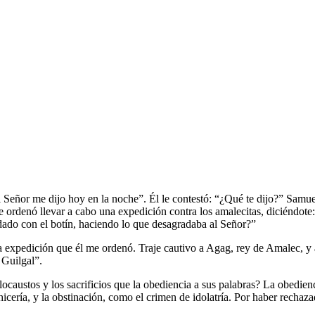
l Señor me dijo hoy en la noche”. Él le contestó: “¿Qué te dijo?” Samue
 te ordenó llevar a cabo una expedición contra los amalecitas, diciéndot
edado con el botín, haciendo lo que desagradaba al Señor?”
a expedición que él me ordenó. Traje cautivo a Agag, rey de Amalec, y a
 Guilgal”.
caustos y los sacrificios que la obediencia a sus palabras? La obedienci
cería, y la obstinación, como el crimen de idolatría. Por haber rechazad