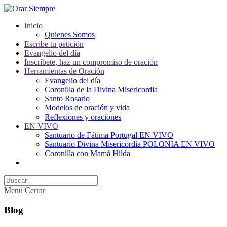
Saltar
al
Inicio
contenido
Quienes Somos
Escribe tu petición
Evangelio del día
Inscríbete, haz un compromiso de oración
Herramientas de Oración
Evangelio del día
Coronilla de la Divina Misericordia
Santo Rosario
Modelos de oración y vida
Reflexiones y oraciones
EN VIVO
Santuario de Fátima Portugal EN VIVO
Santuario Divina Misericordia POLONIA EN VIVO
Coronilla con Mamá Hilda
Alternar
búsqueda
de
la
Menú
Cerrar
web
Blog