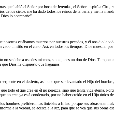
ras que habló el Señor por boca de Jeremías, el Señor inspiró a Ciro, r
 Dios de los cielos, me ha dado todos los reinos de la tierra y me ha ma
su Dios lo acompañe”.
 nosotros estábamos muertos por nuestros pecados, y él nos dio la vida
ervado un sitio en el cielo. Así, en todos los tiempos, Dios muestra, p
 esto no se debe a ustedes mismos, sino que es un don de Dios. Tampoco
en que Dios ha dispuesto que hagamos.
rpiente en el desierto, así tiene que ser levantado el Hijo del hombre, 
que todo el que crea en él no perezca, sino que tenga vida eterna. Por
 que no cree ya está condenado, por no haber creído en el Hijo único de
s hombres prefirieron las tinieblas a la luz, porque sus obras eran mala
forme a la verdad, se acerca a la luz, para que se vea que sus obras es