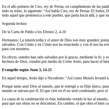
En el año primero de Ciro, rey de Persia, en cumplimiento de las palab
todo su reino, lo siguiente: “Así habla Ciro, rey de Persia: El Señor,
todo aquel que pertenezca a este pueblo, que parta hacia allá, y que 
Segunda lectura
De la Carta de Pablo a los Efesios 2, 4-10
Hermanos: La misericordia y el amor de Dios son muy grandes; porque
salvados. Con Cristo y en Cristo nos ha resucitado y con él nos ha res
para con nosotros.
En efecto, ustedes han sido salvados por la gracia, mediante la fe; y
hechura de Dios, creados por medio de Cristo Jesús, para hacer el bi
Evangelio según Juan 3, 14-21
En aquel tiempo, Jesús dijo a Nicodemo: “Así como Moisés levantó la se
Porque tanto amó Dios al mundo, que le entregó a su Hijo único, para 
mundo se salvara por él. El que cree en él no será condenado; pero el
La causa de la condenación es ésta: habiendo venido la luz al mundo, lo
para que sus obras no se descubran. En cambio, el que obra el bien con