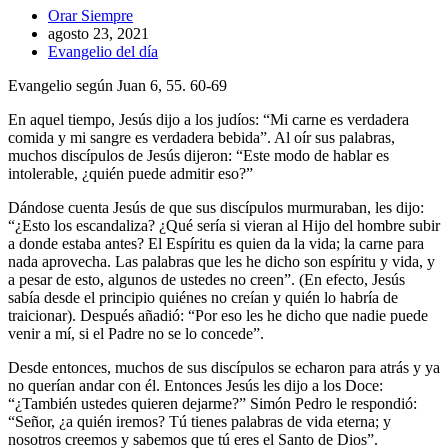
Autor
Orar Siempre
de
Publicación
agosto 23, 2021
la
de
Categoría
Evangelio del día
entrada:
la
de
Evangelio según Juan 6, 55. 60-69
entrada:
la
entrada:
En aquel tiempo, Jesús dijo a los judíos: “Mi carne es verdadera
comida y mi sangre es verdadera bebida”. Al oír sus palabras,
muchos discípulos de Jesús dijeron: “Este modo de hablar es
intolerable, ¿quién puede admitir eso?”
Dándose cuenta Jesús de que sus discípulos murmuraban, les dijo:
“¿Esto los escandaliza? ¿Qué sería si vieran al Hijo del hombre subir
a donde estaba antes? El Espíritu es quien da la vida; la carne para
nada aprovecha. Las palabras que les he dicho son espíritu y vida, y
a pesar de esto, algunos de ustedes no creen”. (En efecto, Jesús
sabía desde el principio quiénes no creían y quién lo habría de
traicionar). Después añadió: “Por eso les he dicho que nadie puede
venir a mí, si el Padre no se lo concede”.
Desde entonces, muchos de sus discípulos se echaron para atrás y ya
no querían andar con él. Entonces Jesús les dijo a los Doce:
“¿También ustedes quieren dejarme?” Simón Pedro le respondió:
“Señor, ¿a quién iremos? Tú tienes palabras de vida eterna; y
nosotros creemos y sabemos que tú eres el Santo de Dios”.