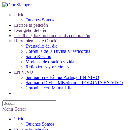
Saltar
al
Inicio
contenido
Quienes Somos
Escribe tu petición
Evangelio del día
Inscríbete, haz un compromiso de oración
Herramientas de Oración
Evangelio del día
Coronilla de la Divina Misericordia
Santo Rosario
Modelos de oración y vida
Reflexiones y oraciones
EN VIVO
Santuario de Fátima Portugal EN VIVO
Santuario Divina Misericordia POLONIA EN VIVO
Coronilla con Mamá Hilda
Alternar
búsqueda
de
la
Menú
Cerrar
web
Inicio
Quienes Somos
Escribe tu petición