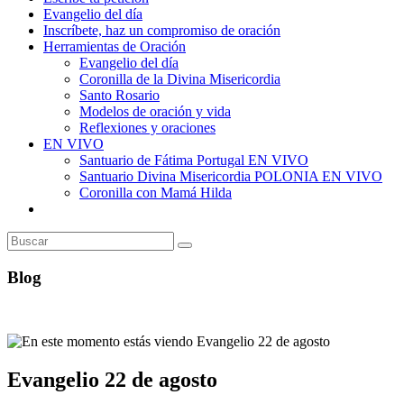
Evangelio del día
Inscríbete, haz un compromiso de oración
Herramientas de Oración
Evangelio del día
Coronilla de la Divina Misericordia
Santo Rosario
Modelos de oración y vida
Reflexiones y oraciones
EN VIVO
Santuario de Fátima Portugal EN VIVO
Santuario Divina Misericordia POLONIA EN VIVO
Coronilla con Mamá Hilda
Alternar
búsqueda
de
la
web
Blog
Evangelio 22 de agosto