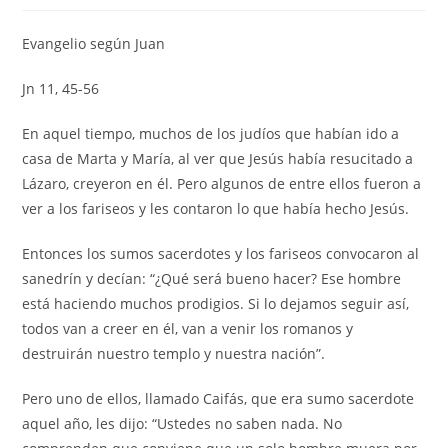
la
la
la
entrada:
entrada:
entrada:
Evangelio según Juan
Jn 11, 45-56
En aquel tiempo, muchos de los judíos que habían ido a
casa de Marta y María, al ver que Jesús había resucitado a
Lázaro, creyeron en él. Pero algunos de entre ellos fueron a
ver a los fariseos y les contaron lo que había hecho Jesús.
Entonces los sumos sacerdotes y los fariseos convocaron al
sanedrín y decían: “¿Qué será bueno hacer? Ese hombre
está haciendo muchos prodigios. Si lo dejamos seguir así,
todos van a creer en él, van a venir los romanos y
destruirán nuestro templo y nuestra nación”.
Pero uno de ellos, llamado Caifás, que era sumo sacerdote
aquel año, les dijo: “Ustedes no saben nada. No