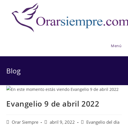
Saltar
al
contenido
Menú
Blog
Evangelio 9 de abril 2022
Autor
Publicación
Categoría
Orar Siempre
abril 9, 2022
Evangelio del día
de
de
de