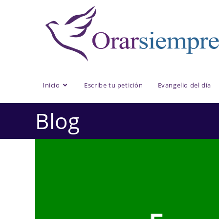
Saltar
al
contenido
Inicio
Escribe tu petición
Evangelio del día
Blog