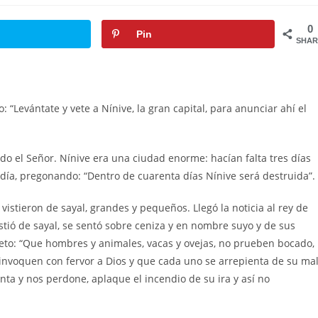
0
Pin
SHAR
o: “Levántate y vete a Nínive, la gran capital, para anunciar ahí el
do el Señor. Nínive era una ciudad enorme: hacían falta tres días
día, pregonando: “Dentro de cuarenta días Nínive será destruida”.
vistieron de sayal, grandes y pequeños. Llegó la noticia al rey de
vistió de sayal, se sentó sobre ceniza y en nombre suyo y de sus
eto: “Que hombres y animales, vacas y ovejas, no prueben bocado,
 invoquen con fervor a Dios y que cada uno se arrepienta de su ma
enta y nos perdone, aplaque el incendio de su ira y así no