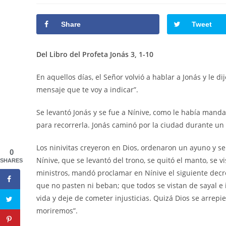
la
la
la
entrada:
entrada:
entrada:
Share
Tweet
Del Libro del Profeta Jonás 3, 1-10
En aquellos días, el Señor volvió a hablar a Jonás y le dij
mensaje que te voy a indicar”.
Se levantó Jonás y se fue a Nínive, como le había manda
para recorrerla. Jonás caminó por la ciudad durante un 
Los ninivitas creyeron en Dios, ordenaron un ayuno y se 
0
Nínive, que se levantó del trono, se quitó el manto, se 
SHARES
ministros, mandó proclamar en Nínive el siguiente decr
que no pasten ni beban; que todos se vistan de sayal e
vida y deje de cometer injusticias. Quizá Dios se arrepi
moriremos”.