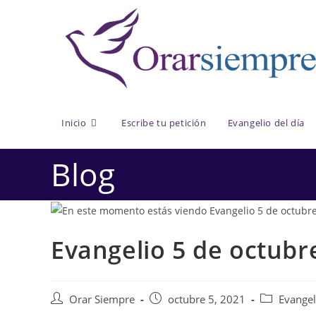
Saltar
al
contenido
Inicio
Escribe tu petición
Evangelio del día
Blog
Evangelio 5 de octubr
Autor
Publicación
Categoría
Orar Siempre
octubre 5, 2021
Evangel
de
de
de