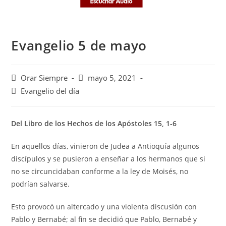
Evangelio 5 de mayo
Autor
Publicación
Orar Siempre
mayo 5, 2021
de
de
Categoría
Evangelio del día
la
la
de
entrada:
entrada:
la
entrada:
Del Libro de los Hechos de los Apóstoles 15, 1-6
En aquellos días, vinieron de Judea a Antioquía algunos
discípulos y se pusieron a enseñar a los hermanos que si
no se circuncidaban conforme a la ley de Moisés, no
podrían salvarse.
Esto provocó un altercado y una violenta discusión con
Pablo y Bernabé; al fin se decidió que Pablo, Bernabé y