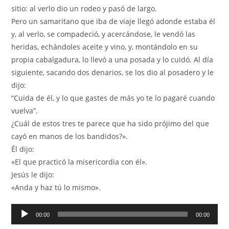
sitio: al verlo dio un rodeo y pasó de largo.
Pero un samaritano que iba de viaje llegó adonde estaba él
y, al verlo, se compadeció, y acercándose, le vendó las
heridas, echándoles aceite y vino, y, montándolo en su
propia cabalgadura, lo llevó a una posada y lo cuidó. Al día
siguiente, sacando dos denarios, se los dio al posadero y le
dijo:
“Cuida de él, y lo que gastes de más yo te lo pagaré cuando
vuelva”.
¿Cuál de estos tres te parece que ha sido prójimo del que
cayó en manos de los bandidos?».
Él dijo:
«El que practicó la misericordia con él».
Jesús le dijo:
«Anda y haz tú lo mismo».
Reproductor
00:00
00:00
de