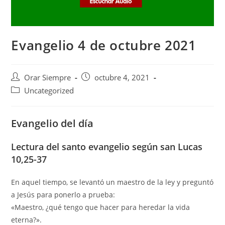
Evangelio 4 de octubre 2021
Autor
Publicación
Orar Siempre
octubre 4, 2021
de
de
Categoría
Uncategorized
la
la
de
entrada:
entrada:
la
Evangelio del día
entrada:
Lectura del santo evangelio según san Lucas
10,25-37
En aquel tiempo, se levantó un maestro de la ley y preguntó
a Jesús para ponerlo a prueba:
«Maestro, ¿qué tengo que hacer para heredar la vida
eterna?».