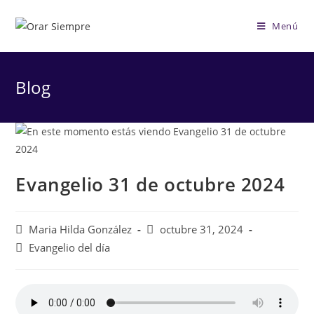
Saltar
al
Menú
contenido
Blog
Evangelio 31 de octubre 2024
Autor
Publicación
Maria Hilda González
octubre 31, 2024
de
de
Categoría
Evangelio del día
la
la
de
entrada:
entrada:
la
entrada: