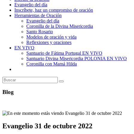
Evangelio del día
Inscríbete, haz un compromiso de oración
Herramientas de Oración
Evangelio del día
Coronilla de la Divina Misericordia
Santo Rosario
Modelos de oración y vida
Reflexiones y oraciones
EN VIVO
Santuario de Fátima Portugal EN VIVO
Santuario Divina Misericordia POLONIA EN VIVO
Coronilla con Mamá Hilda
Alternar
búsqueda
de
la
web
Blog
Evangelio 31 de octubre 2022