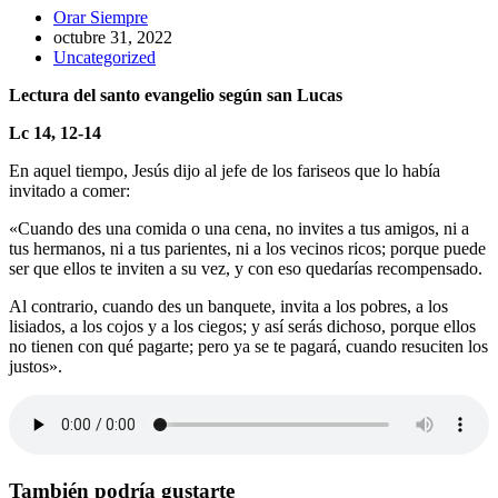
Autor
Orar Siempre
de
Publicación
octubre 31, 2022
la
de
Categoría
Uncategorized
entrada:
la
de
Lectura del santo evangelio según san Lucas
entrada:
la
entrada:
Lc 14, 12-14
En aquel tiempo, Jesús dijo al jefe de los fariseos que lo había
invitado a comer:
«Cuando des una comida o una cena, no invites a tus amigos, ni a
tus hermanos, ni a tus parientes, ni a los vecinos ricos; porque puede
ser que ellos te inviten a su vez, y con eso quedarías recompensado.
Al contrario, cuando des un banquete, invita a los pobres, a los
lisiados, a los cojos y a los ciegos; y así serás dichoso, porque ellos
no tienen con qué pagarte; pero ya se te pagará, cuando resuciten los
justos».
También podría gustarte