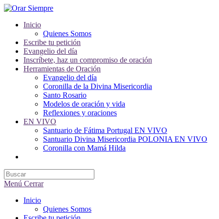
Saltar
al
Inicio
contenido
Quienes Somos
Escribe tu petición
Evangelio del día
Inscríbete, haz un compromiso de oración
Herramientas de Oración
Evangelio del día
Coronilla de la Divina Misericordia
Santo Rosario
Modelos de oración y vida
Reflexiones y oraciones
EN VIVO
Santuario de Fátima Portugal EN VIVO
Santuario Divina Misericordia POLONIA EN VIVO
Coronilla con Mamá Hilda
Alternar
búsqueda
de
la
Menú
Cerrar
web
Inicio
Quienes Somos
Escribe tu petición