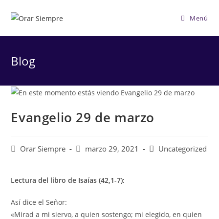
Saltar
al
Menú
contenido
Blog
Evangelio 29 de marzo
Autor
Publicación
Categoría
Orar Siempre
marzo 29, 2021
Uncategorized
de
de
de
la
la
la
entrada:
entrada:
entrada:
Lectura del libro de Isaías (42,1-7):
Así dice el Señor:
«Mirad a mi siervo, a quien sostengo; mi elegido, en quien