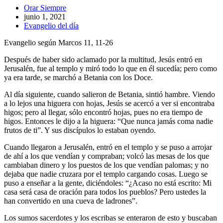
Autor
Orar Siempre
de
Publicación
junio 1, 2021
la
de
Categoría
Evangelio del día
entrada:
la
de
Evangelio según Marcos 11, 11-26
entrada:
la
entrada:
Después de haber sido aclamado por la multitud, Jesús entró en
Jerusalén, fue al templo y miró todo lo que en él sucedía; pero como
ya era tarde, se marchó a Betania con los Doce.
Al día siguiente, cuando salieron de Betania, sintió hambre. Viendo
a lo lejos una higuera con hojas, Jesús se acercó a ver si encontraba
higos; pero al llegar, sólo encontró hojas, pues no era tiempo de
higos. Entonces le dijo a la higuera: “Que nunca jamás coma nadie
frutos de ti”. Y sus discípulos lo estaban oyendo.
Cuando llegaron a Jerusalén, entró en el templo y se puso a arrojar
de ahí a los que vendían y compraban; volcó las mesas de los que
cambiaban dinero y los puestos de los que vendían palomas; y no
dejaba que nadie cruzara por el templo cargando cosas. Luego se
puso a enseñar a la gente, diciéndoles: “¿Acaso no está escrito: Mi
casa será casa de oración para todos los pueblos? Pero ustedes la
han convertido en una cueva de ladrones”.
Los sumos sacerdotes y los escribas se enteraron de esto y buscaban