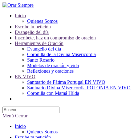
Saltar
al
Inicio
contenido
Quienes Somos
Escribe tu petición
Evangelio del día
Inscríbete, haz un compromiso de oración
Herramientas de Oración
Evangelio del día
Coronilla de la Divina Misericordia
Santo Rosario
Modelos de oración y vida
Reflexiones y oraciones
EN VIVO
Santuario de Fátima Portugal EN VIVO
Santuario Divina Misericordia POLONIA EN VIVO
Coronilla con Mamá Hilda
Alternar
búsqueda
de
la
Menú
Cerrar
web
Inicio
Quienes Somos
Escribe tu petición