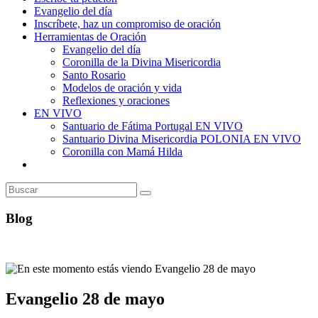
Evangelio del día
Inscríbete, haz un compromiso de oración
Herramientas de Oración
Evangelio del día
Coronilla de la Divina Misericordia
Santo Rosario
Modelos de oración y vida
Reflexiones y oraciones
EN VIVO
Santuario de Fátima Portugal EN VIVO
Santuario Divina Misericordia POLONIA EN VIVO
Coronilla con Mamá Hilda
Alternar
búsqueda
de
la
web
Blog
Evangelio 28 de mayo