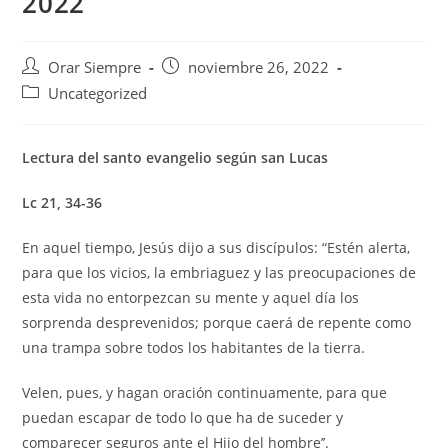
2022
Autor
Publicación
Orar Siempre
noviembre 26, 2022
de
de
Categoría
Uncategorized
la
la
de
entrada:
entrada:
la
entrada:
Lectura del santo evangelio según san Lucas
Lc 21, 34-36
En aquel tiempo, Jesús dijo a sus discípulos: “Estén alerta,
para que los vicios, la embriaguez y las preocupaciones de
esta vida no entorpezcan su mente y aquel día los
sorprenda desprevenidos; porque caerá de repente como
una trampa sobre todos los habitantes de la tierra.
Velen, pues, y hagan oración continuamente, para que
puedan escapar de todo lo que ha de suceder y
comparecer seguros ante el Hijo del hombre’’.