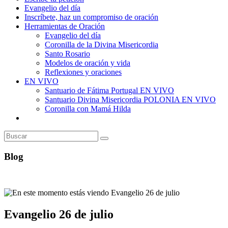
Evangelio del día
Inscríbete, haz un compromiso de oración
Herramientas de Oración
Evangelio del día
Coronilla de la Divina Misericordia
Santo Rosario
Modelos de oración y vida
Reflexiones y oraciones
EN VIVO
Santuario de Fátima Portugal EN VIVO
Santuario Divina Misericordia POLONIA EN VIVO
Coronilla con Mamá Hilda
Alternar
búsqueda
de
la
web
Blog
Evangelio 26 de julio