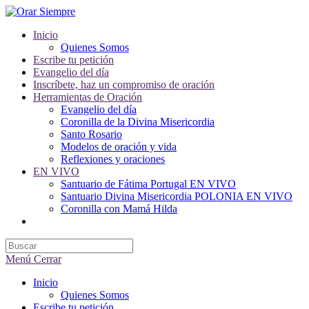
Saltar
al
Inicio
contenido
Quienes Somos
Escribe tu petición
Evangelio del día
Inscríbete, haz un compromiso de oración
Herramientas de Oración
Evangelio del día
Coronilla de la Divina Misericordia
Santo Rosario
Modelos de oración y vida
Reflexiones y oraciones
EN VIVO
Santuario de Fátima Portugal EN VIVO
Santuario Divina Misericordia POLONIA EN VIVO
Coronilla con Mamá Hilda
Alternar
búsqueda
de
la
Menú
Cerrar
web
Inicio
Quienes Somos
Escribe tu petición