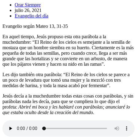
Autor
Orar Siempre
de
Publicación
julio 26, 2021
la
de
Categoría
Evangelio del día
entrada:
la
de
Evangelio según Mateo 13, 31-35
entrada:
la
entrada:
En aquel tiempo, Jesús propuso esta otra parábola a la
muchedumbre: “El Reino de los cielos es semejante a la semilla de
mostaza que un hombre siembra en su huerto. Ciertamente es la más
pequeña de todas las semillas, pero cuando crece, llega a ser más
grande que las hortalizas y se convierte en un arbusto, de manera
que los pájaros vienen y hacen su nido en las ramas”.
Les dijo también otra parábola: “El Reino de los cielos se parece a
un poco de levadura que tomó una mujer y la mezcló con tres
medidas de harina, y toda la masa acabó por fermentar”.
Jesús decía a la muchedumbre todas estas cosas con parábolas, y sin
parábolas nada les decía, para que se cumpliera lo que dijo el
profeta:
Abriré mi boca y les hablaré con parábolas; anunciaré lo
que estaba oculto desde la creación del mundo.