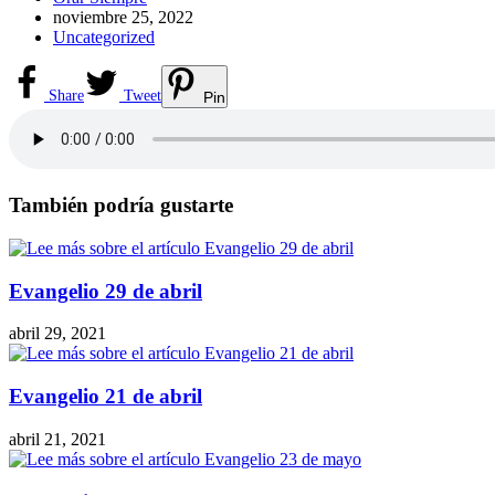
de
Publicación
noviembre 25, 2022
la
de
Categoría
Uncategorized
entrada:
la
de
entrada:
la
entrada:
Share
Tweet
Pin
También podría gustarte
Evangelio 29 de abril
abril 29, 2021
Evangelio 21 de abril
abril 21, 2021