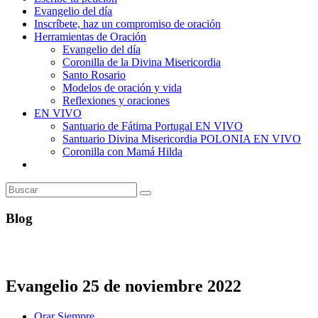
Evangelio del día
Inscríbete, haz un compromiso de oración
Herramientas de Oración
Evangelio del día
Coronilla de la Divina Misericordia
Santo Rosario
Modelos de oración y vida
Reflexiones y oraciones
EN VIVO
Santuario de Fátima Portugal EN VIVO
Santuario Divina Misericordia POLONIA EN VIVO
Coronilla con Mamá Hilda
Alternar
búsqueda
de
la
web
Blog
Evangelio 25 de noviembre 2022
Autor
Orar Siempre