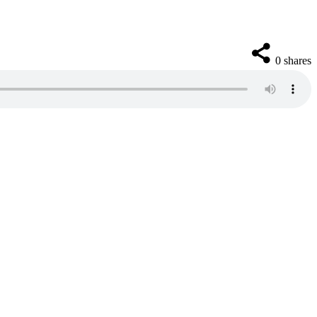
0
shares