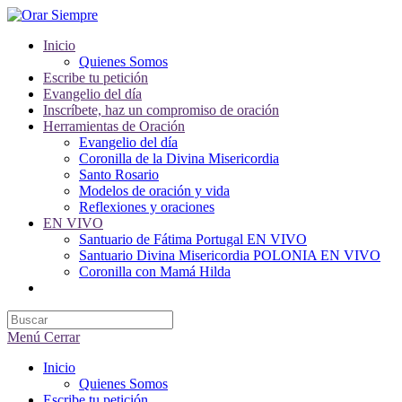
Saltar
al
Inicio
contenido
Quienes Somos
Escribe tu petición
Evangelio del día
Inscríbete, haz un compromiso de oración
Herramientas de Oración
Evangelio del día
Coronilla de la Divina Misericordia
Santo Rosario
Modelos de oración y vida
Reflexiones y oraciones
EN VIVO
Santuario de Fátima Portugal EN VIVO
Santuario Divina Misericordia POLONIA EN VIVO
Coronilla con Mamá Hilda
Alternar
búsqueda
de
la
Menú
Cerrar
web
Inicio
Quienes Somos
Escribe tu petición