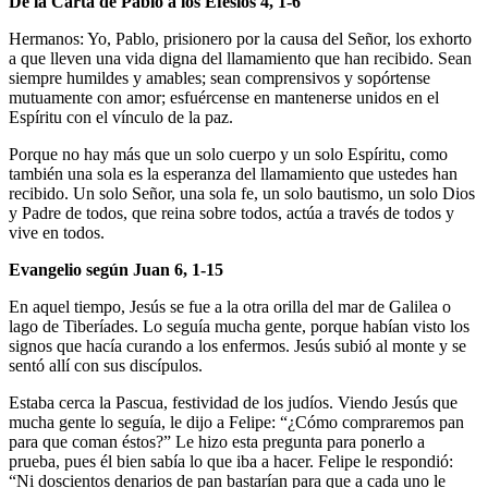
De la Carta de Pablo a los Efesios 4, 1-6
Hermanos: Yo, Pablo, prisionero por la causa del Señor, los exhorto
a que lleven una vida digna del llamamiento que han recibido. Sean
siempre humildes y amables; sean comprensivos y sopórtense
mutuamente con amor; esfuércense en mantenerse unidos en el
Espíritu con el vínculo de la paz.
Porque no hay más que un solo cuerpo y un solo Espíritu, como
también una sola es la esperanza del llamamiento que ustedes han
recibido. Un solo Señor, una sola fe, un solo bautismo, un solo Dios
y Padre de todos, que reina sobre todos, actúa a través de todos y
vive en todos.
Evangelio según Juan 6, 1-15
En aquel tiempo, Jesús se fue a la otra orilla del mar de Galilea o
lago de Tiberíades. Lo seguía mucha gente, porque habían visto los
signos que hacía curando a los enfermos. Jesús subió al monte y se
sentó allí con sus discípulos.
Estaba cerca la Pascua, festividad de los judíos. Viendo Jesús que
mucha gente lo seguía, le dijo a Felipe: “¿Cómo compraremos pan
para que coman éstos?” Le hizo esta pregunta para ponerlo a
prueba, pues él bien sabía lo que iba a hacer. Felipe le respondió:
“Ni doscientos denarios de pan bastarían para que a cada uno le