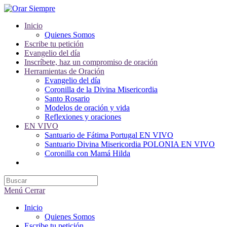
Saltar
al
Inicio
contenido
Quienes Somos
Escribe tu petición
Evangelio del día
Inscríbete, haz un compromiso de oración
Herramientas de Oración
Evangelio del día
Coronilla de la Divina Misericordia
Santo Rosario
Modelos de oración y vida
Reflexiones y oraciones
EN VIVO
Santuario de Fátima Portugal EN VIVO
Santuario Divina Misericordia POLONIA EN VIVO
Coronilla con Mamá Hilda
Alternar
búsqueda
de
la
Menú
Cerrar
web
Inicio
Quienes Somos
Escribe tu petición