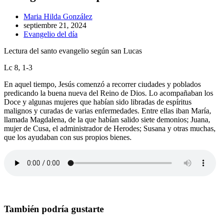
Autor
Maria Hilda González
de
Publicación
septiembre 21, 2024
la
de
Categoría
Evangelio del día
entrada:
la
de
Lectura del santo evangelio según san Lucas
entrada:
la
entrada:
Lc 8, 1-3
En aquel tiempo, Jesús comenzó a recorrer ciudades y poblados
predicando la buena nueva del Reino de Dios. Lo acompañaban los
Doce y algunas mujeres que habían sido libradas de espíritus
malignos y curadas de varias enfermedades. Entre ellas iban María,
llamada Magdalena, de la que habían salido siete demonios; Juana,
mujer de Cusa, el administrador de Herodes; Susana y otras muchas,
que los ayudaban con sus propios bienes.
También podría gustarte