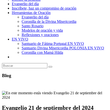
Evangelio del día
Inscríbete, haz un compromiso de oración
Herramientas de Oración
Evangelio del día
Coronilla de la Divina Misericordia
Santo Rosario
Modelos de oración y vida
Reflexiones y oraciones
EN VIVO
Santuario de Fátima Portugal EN VIVO
Santuario Divina Misericordia POLONIA EN VIVO
Coronilla con Mamá Hilda
Alternar
búsqueda
de
la
web
Blog
Evangelio 21 de septiembre del 2024