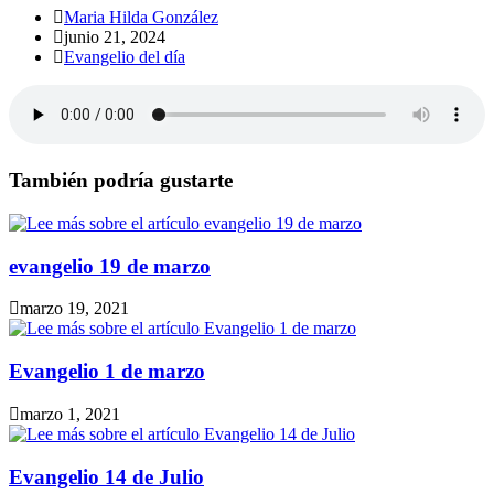
Autor
Maria Hilda González
de
Publicación
junio 21, 2024
la
de
Categoría
Evangelio del día
entrada:
la
de
entrada:
la
entrada:
También podría gustarte
evangelio 19 de marzo
marzo 19, 2021
Evangelio 1 de marzo
marzo 1, 2021
Evangelio 14 de Julio