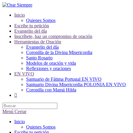
Saltar
al
Inicio
contenido
Quienes Somos
Escribe tu petición
Evangelio del día
Inscríbete, haz un compromiso de oración
Herramientas de Oración
Evangelio del día
Coronilla de la Divina Misericordia
Santo Rosario
Modelos de oración y vida
Reflexiones y oraciones
EN VIVO
Santuario de Fátima Portugal EN VIVO
Santuario Divina Misericordia POLONIA EN VIVO
Coronilla con Mamá Hilda
Alternar
búsqueda
de
la
Menú
Cerrar
web
Inicio
Quienes Somos
Escribe tu petición