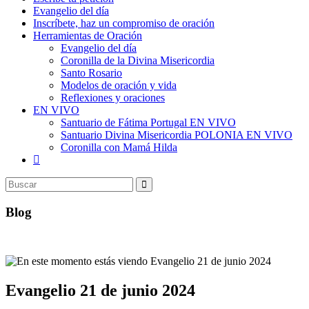
Evangelio del día
Inscríbete, haz un compromiso de oración
Herramientas de Oración
Evangelio del día
Coronilla de la Divina Misericordia
Santo Rosario
Modelos de oración y vida
Reflexiones y oraciones
EN VIVO
Santuario de Fátima Portugal EN VIVO
Santuario Divina Misericordia POLONIA EN VIVO
Coronilla con Mamá Hilda
Alternar
búsqueda
de
la
web
Blog
Evangelio 21 de junio 2024