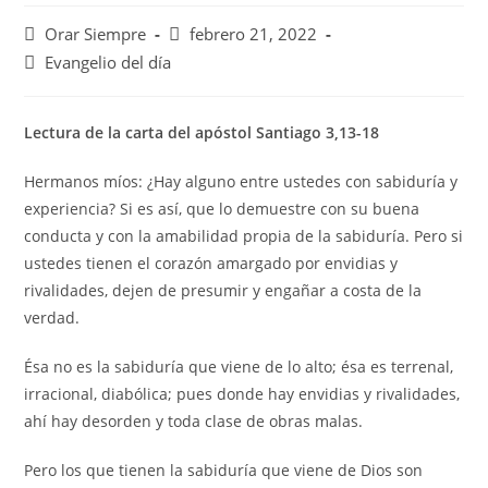
Autor
Publicación
Orar Siempre
febrero 21, 2022
de
de
Categoría
Evangelio del día
la
la
de
entrada:
entrada:
la
entrada:
Lectura de la carta del apóstol Santiago 3,13-18
Hermanos míos: ¿Hay alguno entre ustedes con sabiduría y
experiencia? Si es así, que lo demuestre con su buena
conducta y con la amabilidad propia de la sabiduría. Pero si
ustedes tienen el corazón amargado por envidias y
rivalidades, dejen de presumir y engañar a costa de la
verdad.
Ésa no es la sabiduría que viene de lo alto; ésa es terrenal,
irracional, diabólica; pues donde hay envidias y rivalidades,
ahí hay desorden y toda clase de obras malas.
Pero los que tienen la sabiduría que viene de Dios son