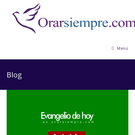
Saltar
al
contenido
Menú
Blog