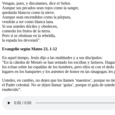
Vengan, pues, y discutamos, dice el Señor.
Aunque sus pecados sean rojos como la sangre,
quedarán blancos como la nieve.
Aunque sean encendidos como la púrpura,
vendrán a ser como blanca lana.
Si son ustedes dóciles y obedecen,
comerán los frutos de la tierra.
Pero si se obstinan en la rebeldía,
la espada los devorará”.
Evangelio según Mateo 23, 1-12
En aquel tiempo, Jesús dijo a las multitudes y a sus discípulos:
“En la cátedra de Moisés se han sentado los escribas y fariseos. Hagan
los echan sobre las espaldas de los hombres, pero ellos ni con el dedo
lugares en los banquetes y los asientos de honor en las sinagogas; les 
Ustedes, en cambio, no dejen que los llamen ‘maestros’, porque no ti
el Padre celestial. No se dejen llamar ‘guías’, porque el guía de usted
enaltecido”.