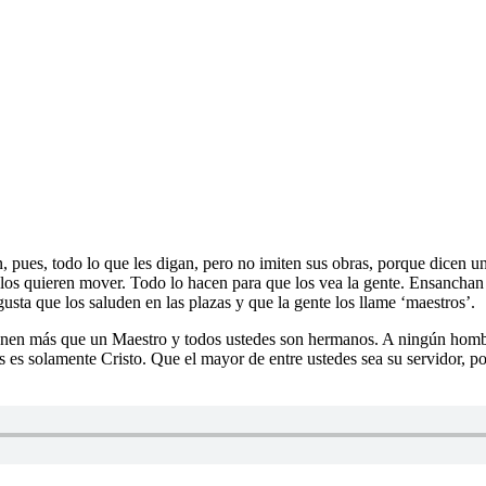
, pues, todo lo que les digan, pero no imiten sus obras, porque dicen u
 los quieren mover. Todo lo hacen para que los vea la gente. Ensanchan la
gusta que los saluden en las plazas y que la gente los llame ‘maestros’.
enen más que un Maestro y todos ustedes son hermanos. A ningún hombre 
es es solamente Cristo. Que el mayor de entre ustedes sea su servidor, p