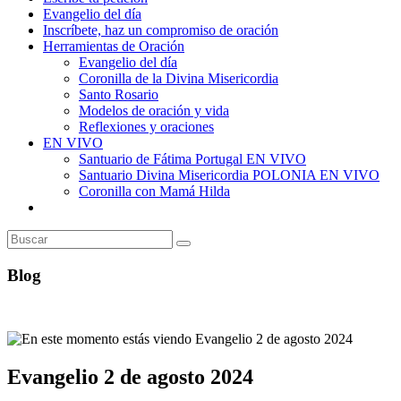
Evangelio del día
Inscríbete, haz un compromiso de oración
Herramientas de Oración
Evangelio del día
Coronilla de la Divina Misericordia
Santo Rosario
Modelos de oración y vida
Reflexiones y oraciones
EN VIVO
Santuario de Fátima Portugal EN VIVO
Santuario Divina Misericordia POLONIA EN VIVO
Coronilla con Mamá Hilda
Alternar
búsqueda
de
la
web
Blog
Evangelio 2 de agosto 2024