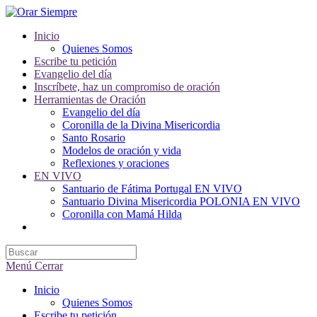
Saltar
al
Inicio
contenido
Quienes Somos
Escribe tu petición
Evangelio del día
Inscríbete, haz un compromiso de oración
Herramientas de Oración
Evangelio del día
Coronilla de la Divina Misericordia
Santo Rosario
Modelos de oración y vida
Reflexiones y oraciones
EN VIVO
Santuario de Fátima Portugal EN VIVO
Santuario Divina Misericordia POLONIA EN VIVO
Coronilla con Mamá Hilda
Alternar
búsqueda
de
la
Menú
Cerrar
web
Inicio
Quienes Somos
Escribe tu petición