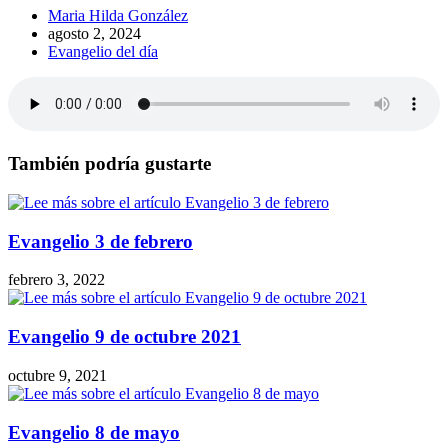
Autor
Maria Hilda González
de
Publicación
agosto 2, 2024
la
de
Categoría
Evangelio del día
entrada:
la
de
entrada:
la
entrada:
También podría gustarte
Evangelio 3 de febrero
febrero 3, 2022
Evangelio 9 de octubre 2021
octubre 9, 2021
Evangelio 8 de mayo