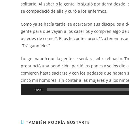
solitario. Al saberlo la gente, lo siguió por tierra de
se compadeció de ella y curó a los enfermos.
Como ya se hacía tarde, se acercaron sus discípulos a 
gente para que vayan a los caseríos y compren algo de c
ustedes de comer”. Ellos le contestaron: “No tenemos aq
“Tráiganmelos”.
Luego mandó que la gente se sentara sobre el pasto. Tom
pronunció una bendición, partió los panes y se los dio a
comieron hasta saciarse y con los pedazos que habían 
cinco mil hombres, sin contar a las mujeres y a los niño
Reproductor
00:00
de
audio
TAMBIÉN PODRÍA GUSTARTE