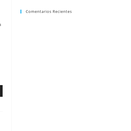
Comentarios Recientes
a
ajo