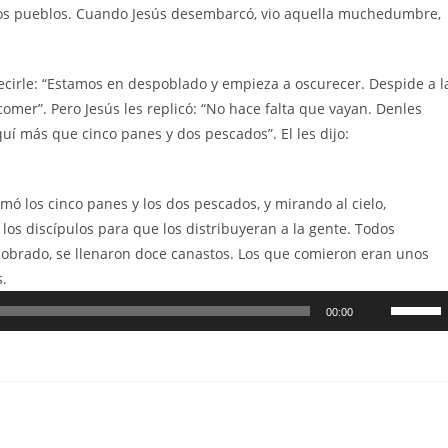
sde los pueblos. Cuando Jesús desembarcó, vio aquella muchedumbre,
decirle: “Estamos en despoblado y empieza a oscurecer. Despide a l
omer”. Pero Jesús les replicó: “No hace falta que vayan. Denles
uí más que cinco panes y dos pescados”. El les dijo:
ó los cinco panes y los dos pescados, y mirando al cielo,
 los discípulos para que los distribuyeran a la gente. Todos
sobrado, se llenaron doce canastos. Los que comieron eran unos
s.
Utiliza
00:00
las
teclas
de
flecha
arriba/ab