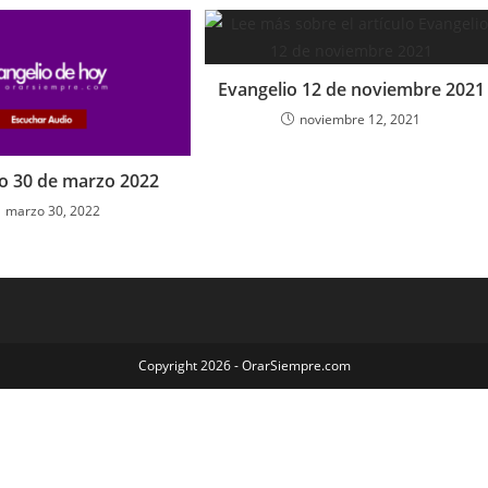
para
aumenta
o
Evangelio 12 de noviembre 2021
disminuir
el
noviembre 12, 2021
volumen.
o 30 de marzo 2022
marzo 30, 2022
Copyright 2026 - OrarSiempre.com