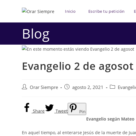
Saltar
al
Inicio
Escribe tu petición
E
contenido
Blog
Evangelio 2 de agosot
Autor
Publicación
Categoría
Orar Siempre
agosto 2, 2021
Evangeli
de
de
de
la
la
la
entrada:
entrada:
entrada:
Share
Tweet
Pin
Evangelio según Mateo 
En aquel tiempo, al enterarse Jesús de la muerte de Juan