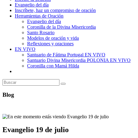
Evangelio del día
Inscríbete, haz un compromiso de oración
Herramientas de Oración
Evangelio del día
Coronilla de la Divina Misericordia
Santo Rosario
Modelos de oración y vida
Reflexiones y oraciones
EN VIVO
Santuario de Fátima Portugal EN VIVO
Santuario Divina Misericordia POLONIA EN VIVO
Coronilla con Mamá Hilda
Alternar
búsqueda
de
la
web
Blog
Evangelio 19 de julio