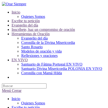
Saltar
al
Inicio
contenido
Quienes Somos
Escribe tu petición
Evangelio del día
Inscríbete, haz un compromiso de oración
Herramientas de Oración
Evangelio del día
Coronilla de la Divina Misericordia
Santo Rosario
Modelos de oración y vida
Reflexiones y oraciones
EN VIVO
Santuario de Fátima Portugal EN VIVO
Santuario Divina Misericordia POLONIA EN VIVO
Coronilla con Mamá Hilda
Alternar
búsqueda
de
la
Menú
Cerrar
web
Inicio
Quienes Somos
Escribe tu petición