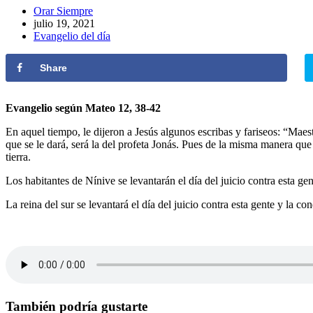
Autor
Orar Siempre
de
Publicación
julio 19, 2021
la
de
Categoría
Evangelio del día
entrada:
la
de
entrada:
la
Share
entrada:
Evangelio según Mateo 12, 38-42
En aquel tiempo, le dijeron a Jesús algunos escribas y fariseos: “Maes
que se le dará, será la del profeta Jonás. Pues de la misma manera que J
tierra.
Los habitantes de Nínive se levantarán el día del juicio contra esta g
La reina del sur se levantará el día del juicio contra esta gente y la 
También podría gustarte