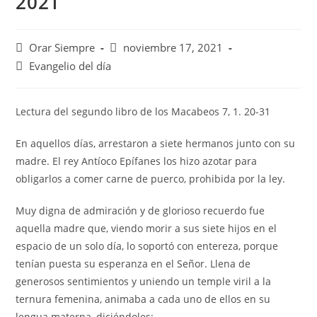
2021
Autor
Publicación
Orar Siempre
noviembre 17, 2021
de
de
Categoría
Evangelio del día
la
la
de
entrada:
entrada:
la
entrada:
Lectura del segundo libro de los Macabeos 7, 1. 20-31
En aquellos días, arrestaron a siete hermanos junto con su
madre. El rey Antíoco Epífanes los hizo azotar para
obligarlos a comer carne de puerco, prohibida por la ley.
Muy digna de admiración y de glorioso recuerdo fue
aquella madre que, viendo morir a sus siete hijos en el
espacio de un solo día, lo soportó con entereza, porque
tenían puesta su esperanza en el Señor. Llena de
generosos sentimientos y uniendo un temple viril a la
ternura femenina, animaba a cada uno de ellos en su
lengua materna, diciéndoles: