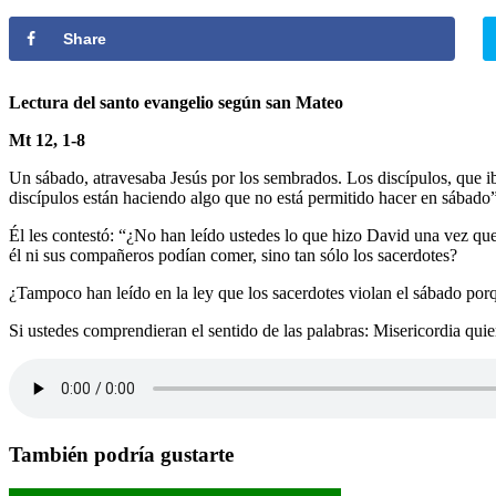
entrada:
la
de
entrada:
la
Share
entrada:
Lectura del santo evangelio según san Mateo
Mt 12, 1-8
Un sábado, atravesaba Jesús por los sembrados. Los discípulos, que iba
discípulos están haciendo algo que no está permitido hacer en sábado”
Él les contestó: “¿No han leído ustedes lo que hizo David una vez qu
él ni sus compañeros podían comer, sino tan sólo los sacerdotes?
¿Tampoco han leído en la ley que los sacerdotes violan el sábado por
Si ustedes comprendieran el sentido de las palabras: Misericordia qui
También podría gustarte