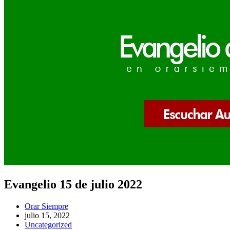
Evangelio 15 de julio 2022
Autor
Orar Siempre
de
Publicación
julio 15, 2022
la
de
Categoría
Uncategorized