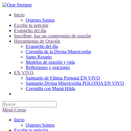
Saltar
al
Inicio
contenido
Quienes Somos
Escribe tu petición
Evangelio del día
Inscríbete, haz un compromiso de oración
Herramientas de Oración
Evangelio del día
Coronilla de la Divina Misericordia
Santo Rosario
Modelos de oración y vida
Reflexiones y oraciones
EN VIVO
Santuario de Fátima Portugal EN VIVO
Santuario Divina Misericordia POLONIA EN VIVO
Coronilla con Mamá Hilda
Alternar
búsqueda
de
la
Menú
Cerrar
web
Inicio
Quienes Somos
Escribe tu petición