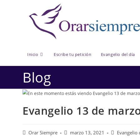
Saltar
al
contenido
Inicio
Escribe tu petición
Evangelio del día
Blog
Evangelio 13 de marz
Autor
Publicación
Categoría
Orar Siempre
marzo 13, 2021
Evangelio 
de
de
de