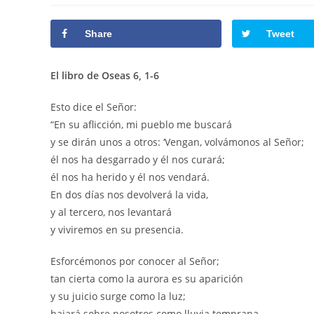
la
la
la
entrada:
entrada:
entrada:
Share
Tweet
El libro de Oseas 6, 1-6
Esto dice el Señor:
“En su aflicción, mi pueblo me buscará
y se dirán unos a otros: ‘Vengan, volvámonos al Señor;
él nos ha desgarrado y él nos curará;
él nos ha herido y él nos vendará.
En dos días nos devolverá la vida,
y al tercero, nos levantará
y viviremos en su presencia.
Esforcémonos por conocer al Señor;
tan cierta como la aurora es su aparición
y su juicio surge como la luz;
bajará sobre nosotros como lluvia temprana,