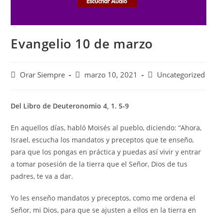
Evangelio 10 de marzo
Autor
Publicación
Categoría
Orar Siempre
marzo 10, 2021
Uncategorized
de
de
de
la
la
la
entrada:
entrada:
entrada:
Del Libro de Deuteronomio 4, 1. 5-9
En aquellos días, habló Moisés al pueblo, diciendo: “Ahora,
Israel, escucha los mandatos y preceptos que te enseño,
para que los pongas en práctica y puedas así vivir y entrar
a tomar posesión de la tierra que el Señor, Dios de tus
padres, te va a dar.
Yo les enseño mandatos y preceptos, como me ordena el
Señor, mi Dios, para que se ajusten a ellos en la tierra en