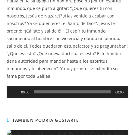
Había en la sinagoga un hombre poseído por un espíritu
inmundo, que se puso a gritar: “¿Qué quieres tú con
nosotros, Jesús de Nazaret? ¿Has venido a acabar con
nosotros? Ya sé quién eres: el Santo de Dios”. Jesús le
ordenó: “¡Cállate y sal de él!” El espíritu inmundo,
sacudiendo al hombre con violencia y dando un alarido,
salió de él. Todos quedaron estupefactos y se preguntaban:
“¿Qué es esto? ¿Qué nueva doctrina es ésta? Este hombre
tiene autoridad para mandar hasta a los espíritus
inmundos y lo obedecen”. Y muy pronto se extendió su
fama por toda Galilea.
Reproductor
00:00
00:00
de
audio
TAMBIÉN PODRÍA GUSTARTE