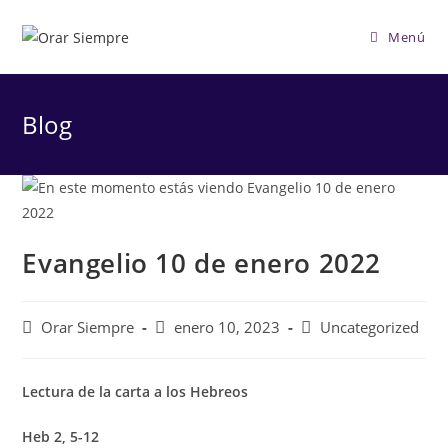
Saltar
al
Menú
contenido
Blog
Evangelio 10 de enero 2022
Autor
Publicación
Categoría
Orar Siempre
enero 10, 2023
Uncategorized
de
de
de
la
la
la
entrada:
entrada:
entrada:
Lectura de la carta a los Hebreos
Heb 2, 5-12