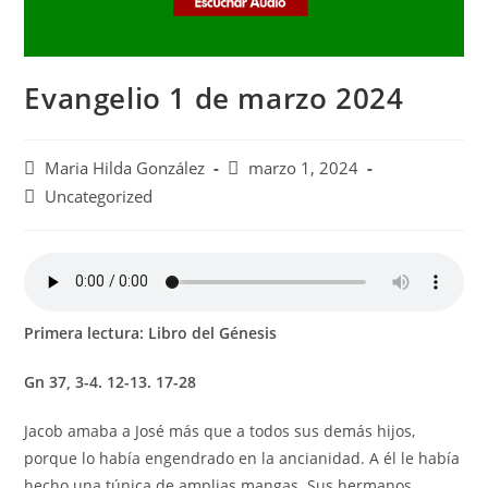
Evangelio 1 de marzo 2024
Autor
Publicación
Maria Hilda González
marzo 1, 2024
de
de
Categoría
Uncategorized
la
la
de
entrada:
entrada:
la
entrada:
Primera lectura: Libro del Génesis
Gn 37, 3-4. 12-13. 17-28
Jacob amaba a José más que a todos sus demás hijos,
porque lo había engendrado en la ancianidad. A él le había
hecho una túnica de amplias mangas. Sus hermanos,