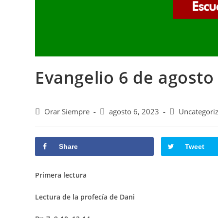
Evangelio 6 de agosto
Autor
Publicación
Categoría
Orar Siempre
agosto 6, 2023
Uncategori
de
de
de
la
la
la
entrada:
entrada:
entrada:
Share
Tweet
Primera lectura
Lectura de la profecía de Dani