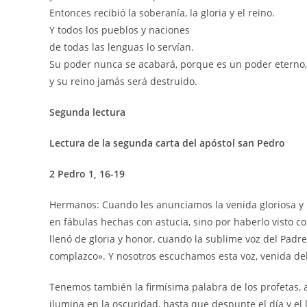
Entonces recibió la soberanía, la gloria y el reino.
Y todos los pueblos y naciones
de todas las lenguas lo servían.
Su poder nunca se acabará, porque es un poder eterno,
y su reino jamás será destruido.
Segunda lectura
Lectura de la segunda carta del apóstol san Pedro
2 Pedro 1, 16-19
Hermanos: Cuando les anunciamos la venida gloriosa y l
en fábulas hechas con astucia, sino por haberlo visto co
llenó de gloria y honor, cuando la sublime voz del Padr
complazco». Y nosotros escuchamos esta voz, venida del
Tenemos también la firmísima palabra de los profetas,
ilumina en la oscuridad, hasta que despunte el día y e